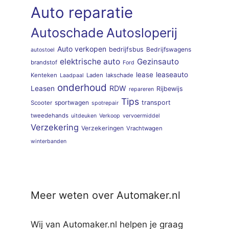
Auto reparatie
Autoschade
Autosloperij
Auto verkopen
bedrijfsbus
Bedrijfswagens
autostoel
elektrische auto
Gezinsauto
brandstof
Ford
lease
leaseauto
Kenteken
Laden
lakschade
Laadpaal
onderhoud
RDW
Leasen
Rijbewijs
repareren
Tips
sportwagen
transport
Scooter
spotrepair
tweedehands
uitdeuken
Verkoop
vervoermiddel
Verzekering
Verzekeringen
Vrachtwagen
winterbanden
Meer weten over Automaker.nl
Wij van Automaker.nl helpen je graag