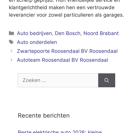
en scherp geprijsd. Hun vriendelijke service en
klantgerichtheid maken hen een vertrouwde
leverancier voor zowel particulieren als garages.
Categorieën
Auto bedrijven
,
Den Bosch
,
Noord Brabant
Tags
Auto onderdelen
Zwartepoorte Roosendaal BV Roosendaal
Autoteam Roosendaal BV Roosendaal
Zoek
naar:
Recente berichten
Beste elektrische auto 2026: kleine,