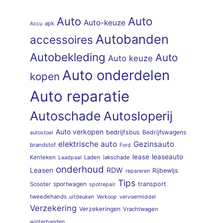
Auto
Auto
Auto-keuze
apk
Accu
Autobanden
accessoires
Autobekleding
Auto
Auto keuze
Auto onderdelen
kopen
Auto reparatie
Autoschade
Autosloperij
Auto verkopen
bedrijfsbus
Bedrijfswagens
autostoel
elektrische auto
Gezinsauto
brandstof
Ford
lease
leaseauto
Kenteken
Laden
lakschade
Laadpaal
onderhoud
RDW
Leasen
Rijbewijs
repareren
Tips
sportwagen
transport
Scooter
spotrepair
tweedehands
uitdeuken
Verkoop
vervoermiddel
Verzekering
Verzekeringen
Vrachtwagen
winterbanden