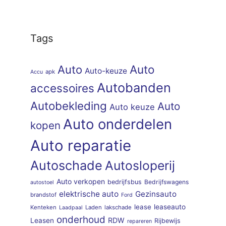
Tags
Auto
Auto
Auto-keuze
apk
Accu
Autobanden
accessoires
Autobekleding
Auto
Auto keuze
Auto onderdelen
kopen
Auto reparatie
Autoschade
Autosloperij
Auto verkopen
bedrijfsbus
Bedrijfswagens
autostoel
elektrische auto
Gezinsauto
brandstof
Ford
lease
leaseauto
Kenteken
Laden
lakschade
Laadpaal
onderhoud
RDW
Leasen
Rijbewijs
repareren