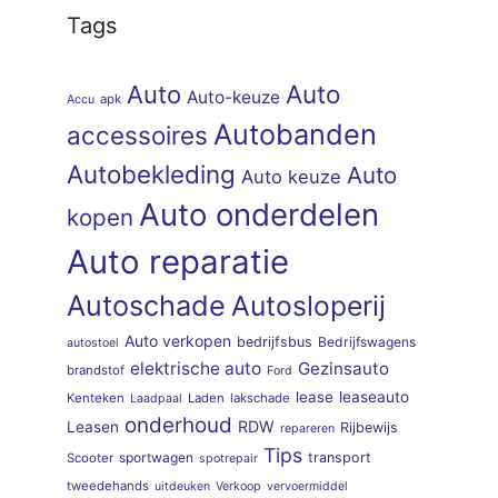
Tags
Auto
Auto
Auto-keuze
apk
Accu
Autobanden
accessoires
Autobekleding
Auto
Auto keuze
Auto onderdelen
kopen
Auto reparatie
Autoschade
Autosloperij
Auto verkopen
bedrijfsbus
Bedrijfswagens
autostoel
elektrische auto
Gezinsauto
brandstof
Ford
lease
leaseauto
Kenteken
Laden
lakschade
Laadpaal
onderhoud
RDW
Leasen
Rijbewijs
repareren
Tips
sportwagen
transport
Scooter
spotrepair
tweedehands
uitdeuken
Verkoop
vervoermiddel