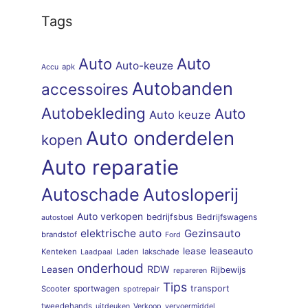
Tags
Auto
Auto
Auto-keuze
apk
Accu
Autobanden
accessoires
Autobekleding
Auto
Auto keuze
Auto onderdelen
kopen
Auto reparatie
Autoschade
Autosloperij
Auto verkopen
bedrijfsbus
Bedrijfswagens
autostoel
elektrische auto
Gezinsauto
brandstof
Ford
lease
leaseauto
Kenteken
Laden
lakschade
Laadpaal
onderhoud
RDW
Leasen
Rijbewijs
repareren
Tips
sportwagen
transport
Scooter
spotrepair
tweedehands
uitdeuken
Verkoop
vervoermiddel