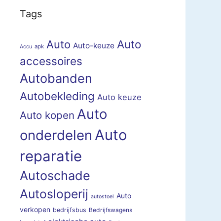
Tags
Auto
Auto
Auto-keuze
apk
Accu
accessoires
Autobanden
Autobekleding
Auto keuze
Auto
Auto kopen
Auto
onderdelen
reparatie
Autoschade
Autosloperij
Auto
autostoel
verkopen
bedrijfsbus
Bedrijfswagens