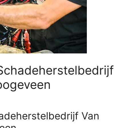
 Schadeherstelbedrijf
oogeveen
adeherstelbedrijf Van
veen