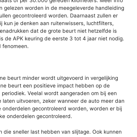
plaats of per 30.000 gereden kilometers. Meer info
an gelezen worden in de meegeleverde handleiding
zullen gecontroleerd worden. Daarnaast zullen er
 kun je denken aan ruitenwissers, luchtfilters,
benadrukken dat de grote beurt niet hetzelfde is
s de APK keuring de eerste 3 tot 4 jaar niet nodig.
nd fenomeen.
eine beurt minder wordt uitgevoerd in vergelijking
ine beurt een positieve impact hebben op de
s periodiek. Veelal wordt aangeraden om bij een
te laten uitvoeren, zeker wanneer de auto meer dan
lle onderdelen gecontroleerd worden, worden er bij
eke onderdelen gecontroleerd.
n die sneller last hebben van slijtage. Ook kunnen