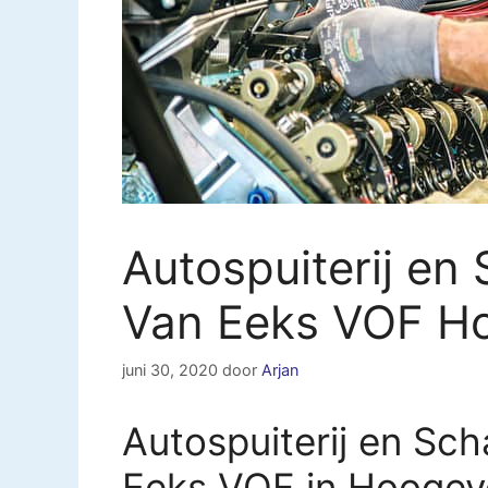
Autospuiterij en
Van Eeks VOF H
juni 30, 2020
door
Arjan
Autospuiterij en Sch
Eeks VOF in Hooge