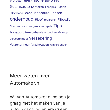
elektrische auto
brandstof
Ford
Gezinsauto
Kenteken
Laden
Laadpaal
lease
leaseauto
Leasen
lakschade
onderhoud
RDW
Rijbewijs
repareren
Tips
sportwagen
Scooter
spotrepair
transport
tweedehands
uitdeuken
Verkoop
Verzekering
vervoermiddel
Verzekeringen
Vrachtwagen
winterbanden
Meer weten over
Automaker.nl
Wij van Automaker.nl helpen je
graag met het maken van je
auto. Zoek vind en vraag een