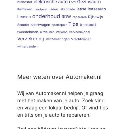
elektrische auto
Gezinsauto
brandstof
Ford
lease
leaseauto
Kenteken
Laden
lakschade
Laadpaal
onderhoud
RDW
Leasen
Rijbewijs
repareren
Tips
sportwagen
transport
Scooter
spotrepair
tweedehands
uitdeuken
Verkoop
vervoermiddel
Verzekering
Verzekeringen
Vrachtwagen
winterbanden
Meer weten over Automaker.nl
Wij van Automaker.nl helpen je graag
met het maken van je auto. Zoek vind
en vraag een lokaal bedrijf. Of vind tips
en trits om je auto te repareren.