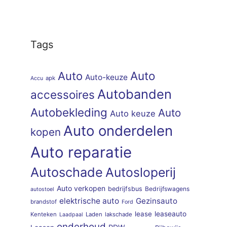
Tags
Auto
Auto
Auto-keuze
apk
Accu
Autobanden
accessoires
Autobekleding
Auto
Auto keuze
Auto onderdelen
kopen
Auto reparatie
Autoschade
Autosloperij
Auto verkopen
bedrijfsbus
Bedrijfswagens
autostoel
elektrische auto
Gezinsauto
brandstof
Ford
lease
leaseauto
Kenteken
Laden
lakschade
Laadpaal
onderhoud