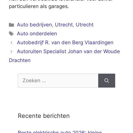
particulieren als garages.
Categorieën
Auto bedrijven
,
Utrecht
,
Utrecht
Tags
Auto onderdelen
Autobedrijf R. van den Berg Vlaardingen
Autoruiten Specialist Johan van der Woude
Drachten
Zoek
naar:
Recente berichten
Beste elektrische auto 2026: kleine,