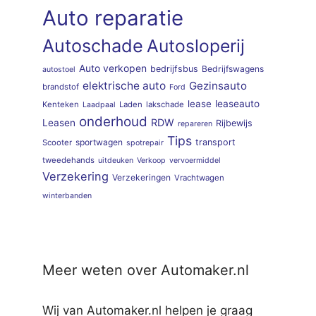
Auto reparatie
Autoschade
Autosloperij
Auto verkopen
bedrijfsbus
Bedrijfswagens
autostoel
elektrische auto
Gezinsauto
brandstof
Ford
lease
leaseauto
Kenteken
Laden
lakschade
Laadpaal
onderhoud
RDW
Leasen
Rijbewijs
repareren
Tips
sportwagen
transport
Scooter
spotrepair
tweedehands
uitdeuken
Verkoop
vervoermiddel
Verzekering
Verzekeringen
Vrachtwagen
winterbanden
Meer weten over Automaker.nl
Wij van Automaker.nl helpen je graag