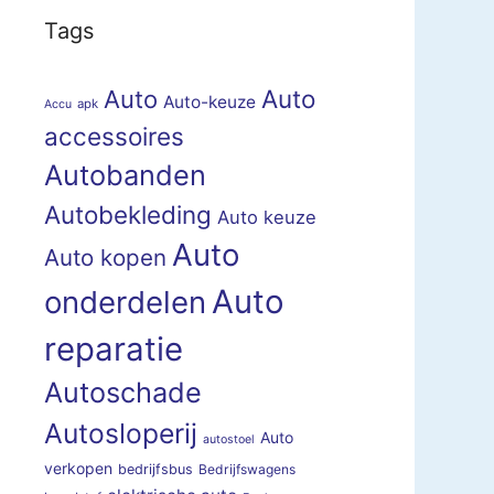
Tags
Auto
Auto
Auto-keuze
apk
Accu
accessoires
Autobanden
Autobekleding
Auto keuze
Auto
Auto kopen
Auto
onderdelen
reparatie
Autoschade
Autosloperij
Auto
autostoel
verkopen
bedrijfsbus
Bedrijfswagens