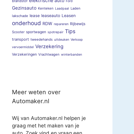
elektrische auto
brandstof
Ford
Gezinsauto
Kenteken
Laden
Laadpaal
lease
leaseauto
Leasen
lakschade
onderhoud
RDW
Rijbewijs
repareren
Tips
sportwagen
Scooter
spotrepair
transport
tweedehands
uitdeuken
Verkoop
Verzekering
vervoermiddel
Verzekeringen
Vrachtwagen
winterbanden
Meer weten over
Automaker.nl
Wij van Automaker.nl helpen je
graag met het maken van je
auto. Zoek vind en vraag een