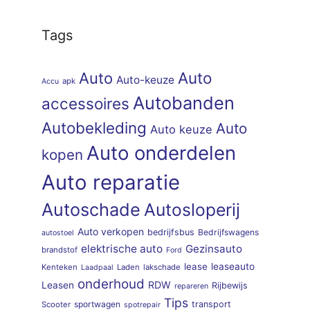
Tags
Auto
Auto
Auto-keuze
apk
Accu
Autobanden
accessoires
Autobekleding
Auto
Auto keuze
Auto onderdelen
kopen
Auto reparatie
Autoschade
Autosloperij
Auto verkopen
bedrijfsbus
Bedrijfswagens
autostoel
elektrische auto
Gezinsauto
brandstof
Ford
lease
leaseauto
Kenteken
Laden
lakschade
Laadpaal
onderhoud
RDW
Leasen
Rijbewijs
repareren
Tips
sportwagen
transport
Scooter
spotrepair