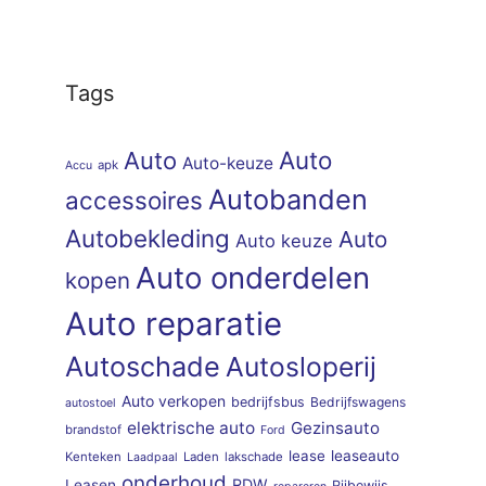
Tags
Auto
Auto
Auto-keuze
apk
Accu
Autobanden
accessoires
Autobekleding
Auto
Auto keuze
Auto onderdelen
kopen
Auto reparatie
Autoschade
Autosloperij
Auto verkopen
bedrijfsbus
Bedrijfswagens
autostoel
elektrische auto
Gezinsauto
brandstof
Ford
lease
leaseauto
Kenteken
Laden
lakschade
Laadpaal
onderhoud
RDW
Leasen
Rijbewijs