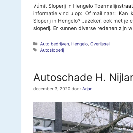
√úmit Sloperij in Hengelo Toermalijnstra
informatie vind u op: Of mail naar: Kan ik
Sloperij in Hengelo? Jazeker, ook met je 
sloperij. Er kunnen diverse redenen zijn
Categorieën
Auto bedrijven
,
Hengelo
,
Overijssel
Tags
Autosloperij
Autoschade H. Nijl
december 3, 2020
door
Arjan