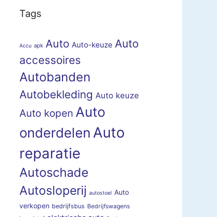
Tags
Auto
Auto
Auto-keuze
apk
Accu
accessoires
Autobanden
Autobekleding
Auto keuze
Auto
Auto kopen
Auto
onderdelen
reparatie
Autoschade
Autosloperij
Auto
autostoel
verkopen
bedrijfsbus
Bedrijfswagens