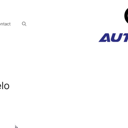
ntact
elo