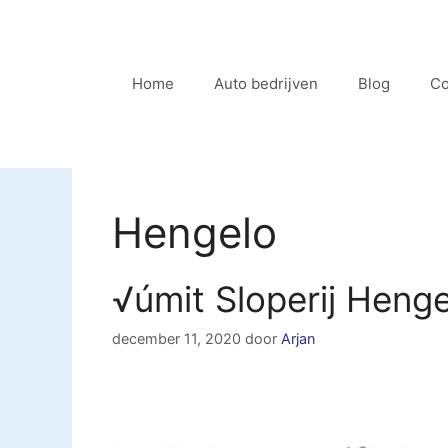
Ga
naar
de
Home
Auto bedrijven
Blog
Co
inhoud
Hengelo
√úmit Sloperij Heng
december 11, 2020
door
Arjan