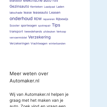
elektrische auto
brandstof
Ford
Gezinsauto
Kenteken
Laden
Laadpaal
lease
leaseauto
Leasen
lakschade
onderhoud
RDW
Rijbewijs
repareren
Tips
sportwagen
Scooter
spotrepair
transport
tweedehands
uitdeuken
Verkoop
Verzekering
vervoermiddel
Verzekeringen
Vrachtwagen
winterbanden
Meer weten over
Automaker.nl
Wij van Automaker.nl helpen je
graag met het maken van je
auto. Zoek vind en vraag een