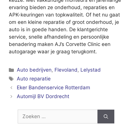
keuze. Met vakkundige monteurs en jarenlange
ervaring bieden ze onderhoud, reparaties en
APK-keuringen van topkwaliteit. Of het nu gaat
om een kleine reparatie of groot onderhoud, je
auto is in goede handen. De klantgerichte
service, snelle afhandeling en persoonlijke
benadering maken AJ’s Corvette Clinic een
autogarage waar je graag terugkomt.
Categorieën
Auto bedrijven
,
Flevoland
,
Lelystad
Tags
Auto reparatie
Eker Bandenservice Rotterdam
Automijl BV Dordrecht
Zoek
naar: