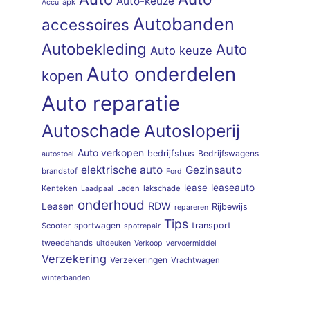
Auto-keuze
apk
Accu
Autobanden
accessoires
Autobekleding
Auto
Auto keuze
Auto onderdelen
kopen
Auto reparatie
Autoschade
Autosloperij
Auto verkopen
bedrijfsbus
Bedrijfswagens
autostoel
elektrische auto
Gezinsauto
brandstof
Ford
lease
leaseauto
Kenteken
Laden
lakschade
Laadpaal
onderhoud
RDW
Leasen
Rijbewijs
repareren
Tips
sportwagen
transport
Scooter
spotrepair
tweedehands
uitdeuken
Verkoop
vervoermiddel
Verzekering
Verzekeringen
Vrachtwagen
winterbanden