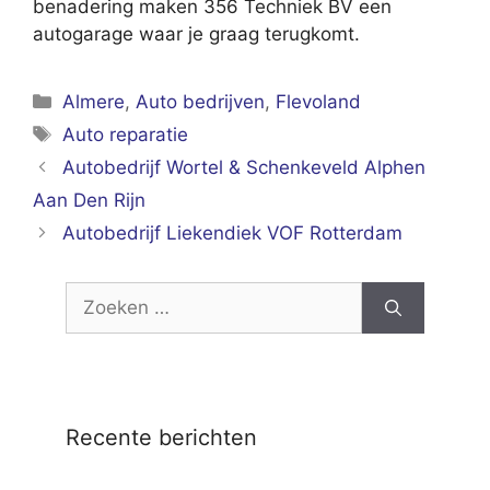
benadering maken 356 Techniek BV een
autogarage waar je graag terugkomt.
Categorieën
Almere
,
Auto bedrijven
,
Flevoland
Tags
Auto reparatie
Autobedrijf Wortel & Schenkeveld Alphen
Aan Den Rijn
Autobedrijf Liekendiek VOF Rotterdam
Zoek
naar:
Recente berichten