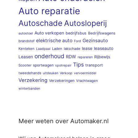
Auto reparatie
Autoschade
Autosloperij
Auto verkopen
bedrijfsbus
Bedrijfswagens
autostoel
elektrische auto
Gezinsauto
brandstof
Ford
lease
leaseauto
Kenteken
Laden
lakschade
Laadpaal
onderhoud
RDW
Leasen
Rijbewijs
repareren
Tips
sportwagen
transport
Scooter
spotrepair
tweedehands
uitdeuken
Verkoop
vervoermiddel
Verzekering
Verzekeringen
Vrachtwagen
winterbanden
Meer weten over Automaker.nl