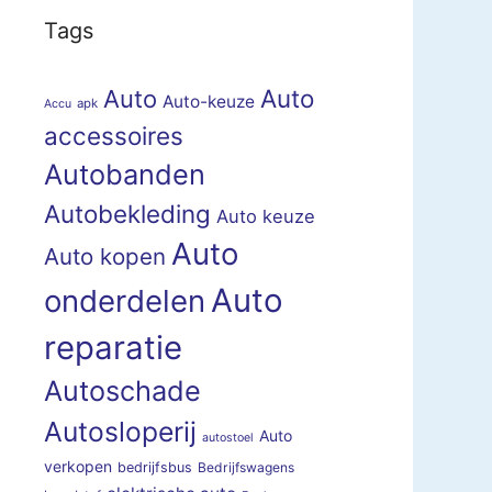
Tags
Auto
Auto
Auto-keuze
apk
Accu
accessoires
Autobanden
Autobekleding
Auto keuze
Auto
Auto kopen
Auto
onderdelen
reparatie
Autoschade
Autosloperij
Auto
autostoel
verkopen
bedrijfsbus
Bedrijfswagens