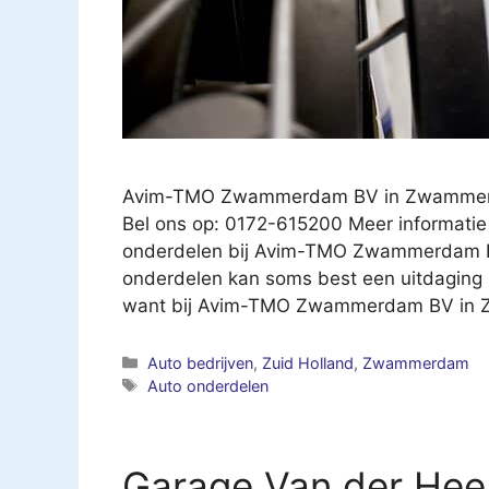
Avim-TMO Zwammerdam BV in Zwamme
Bel ons op: 0172-615200 Meer informatie 
onderdelen bij Avim-TMO Zwammerdam B
onderdelen kan soms best een uitdaging zij
want bij Avim-TMO Zwammerdam BV i
Categorieën
Auto bedrijven
,
Zuid Holland
,
Zwammerdam
Tags
Auto onderdelen
Garage Van der H