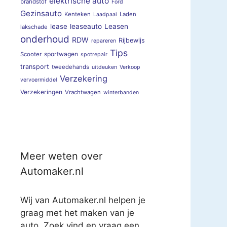
elektrische auto
brandstof
Ford
Gezinsauto
Kenteken
Laden
Laadpaal
lease
leaseauto
Leasen
lakschade
onderhoud
RDW
Rijbewijs
repareren
Tips
sportwagen
Scooter
spotrepair
transport
tweedehands
uitdeuken
Verkoop
Verzekering
vervoermiddel
Verzekeringen
Vrachtwagen
winterbanden
Meer weten over
Automaker.nl
Wij van Automaker.nl helpen je
graag met het maken van je
auto. Zoek vind en vraag een