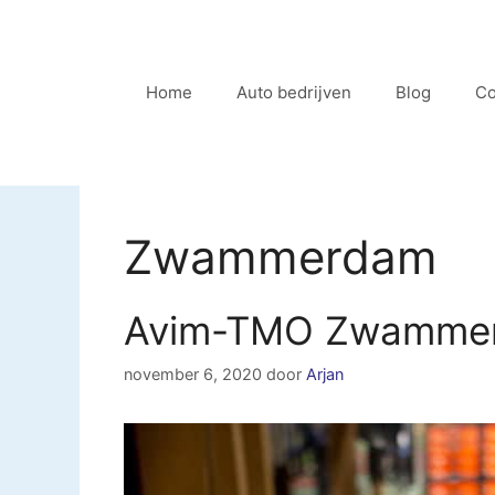
Ga
naar
de
Home
Auto bedrijven
Blog
Co
inhoud
Zwammerdam
Avim-TMO Zwamme
november 6, 2020
door
Arjan