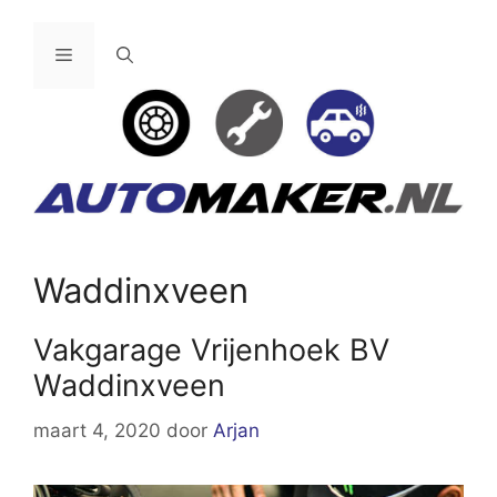
Ga
naar
Menu
de
inhoud
Waddinxveen
Vakgarage Vrijenhoek BV
Waddinxveen
maart 4, 2020
door
Arjan