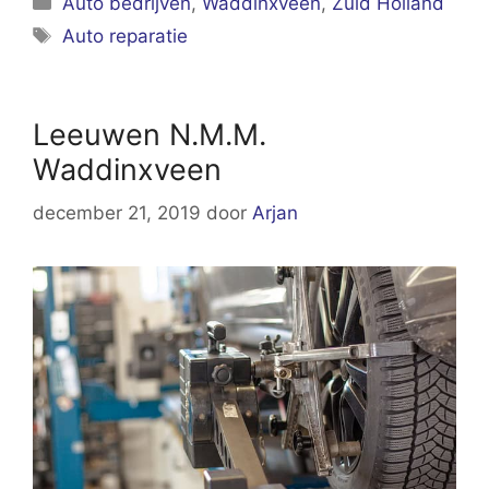
Auto bedrijven
,
Waddinxveen
,
Zuid Holland
Tags
Auto reparatie
Leeuwen N.M.M.
Waddinxveen
december 21, 2019
door
Arjan