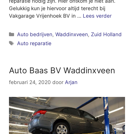
reparatie nodig zijn. Hier ontkom je niet aan.
Gelukkig kun je hiervoor altijd terecht bij
Vakgarage Vrijenhoek BV in …
Lees verder
Categorieën
Auto bedrijven
,
Waddinxveen
,
Zuid Holland
Tags
Auto reparatie
Auto Baas BV Waddinxveen
februari 24, 2020
door
Arjan