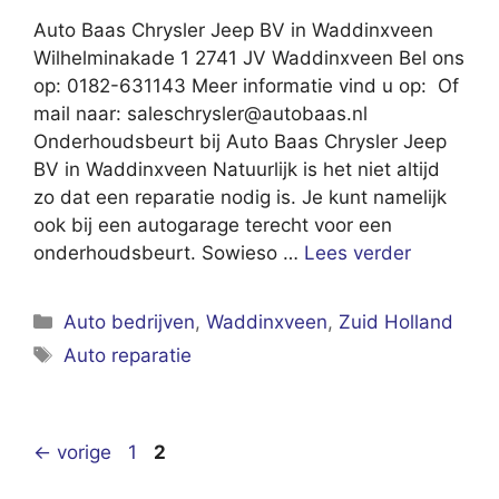
Auto Baas Chrysler Jeep BV in Waddinxveen
Wilhelminakade 1 2741 JV Waddinxveen Bel ons
op: 0182-631143 Meer informatie vind u op: Of
mail naar:
saleschrysler@autobaas.nl
Onderhoudsbeurt bij Auto Baas Chrysler Jeep
BV in Waddinxveen Natuurlijk is het niet altijd
zo dat een reparatie nodig is. Je kunt namelijk
ook bij een autogarage terecht voor een
onderhoudsbeurt. Sowieso …
Lees verder
Categorieën
Auto bedrijven
,
Waddinxveen
,
Zuid Holland
Tags
Auto reparatie
Pagina
Pagina
←
vorige
1
2