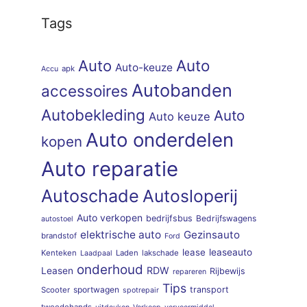
Tags
Auto
Auto
Auto-keuze
apk
Accu
Autobanden
accessoires
Autobekleding
Auto
Auto keuze
Auto onderdelen
kopen
Auto reparatie
Autoschade
Autosloperij
Auto verkopen
bedrijfsbus
Bedrijfswagens
autostoel
elektrische auto
Gezinsauto
brandstof
Ford
lease
leaseauto
Kenteken
Laden
lakschade
Laadpaal
onderhoud
RDW
Leasen
Rijbewijs
repareren
Tips
sportwagen
transport
Scooter
spotrepair
tweedehands