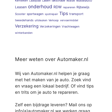
lease
leaseauto
Kenteken
Laden
lakschade
Laadpaal
onderhoud
RDW
Leasen
Rijbewijs
repareren
Tips
sportwagen
transport
Scooter
spotrepair
tweedehands
uitdeuken
Verkoop
vervoermiddel
Verzekering
Verzekeringen
Vrachtwagen
winterbanden
Meer weten over Automaker.nl
Wij van Automaker.nl helpen je graag
met het maken van je auto. Zoek vind
en vraag een lokaal bedrijf. Of vind tips
en trits om je auto te repareren.
Zelf een bijdrage leveren? Mail ons op
info(a)automaker.nl we werken graag