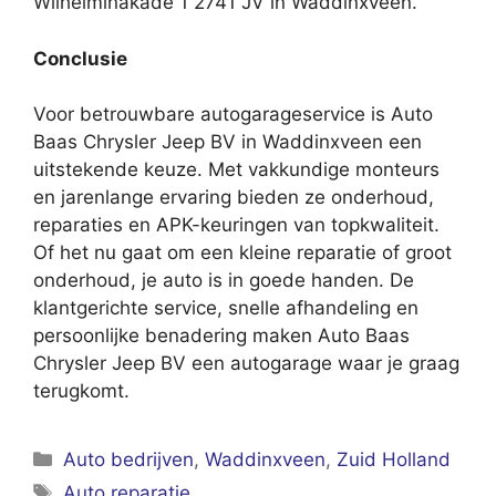
Wilhelminakade 1 2741 JV in Waddinxveen.
Conclusie
Voor betrouwbare autogarageservice is Auto
Baas Chrysler Jeep BV in Waddinxveen een
uitstekende keuze. Met vakkundige monteurs
en jarenlange ervaring bieden ze onderhoud,
reparaties en APK-keuringen van topkwaliteit.
Of het nu gaat om een kleine reparatie of groot
onderhoud, je auto is in goede handen. De
klantgerichte service, snelle afhandeling en
persoonlijke benadering maken Auto Baas
Chrysler Jeep BV een autogarage waar je graag
terugkomt.
Categorieën
Auto bedrijven
,
Waddinxveen
,
Zuid Holland
Tags
Auto reparatie