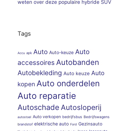
weten over deze populaire hybride SUV
Tags
Auto
Auto
Auto-keuze
apk
Accu
Autobanden
accessoires
Autobekleding
Auto
Auto keuze
Auto onderdelen
kopen
Auto reparatie
Autoschade
Autosloperij
Auto verkopen
bedrijfsbus
Bedrijfswagens
autostoel
elektrische auto
Gezinsauto
brandstof
Ford