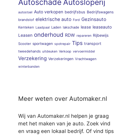
Autoschade
Autosloperij
Auto verkopen
bedrijfsbus
Bedrijfswagens
autostoel
elektrische auto
Gezinsauto
brandstof
Ford
lease
leaseauto
Kenteken
Laden
lakschade
Laadpaal
onderhoud
RDW
Leasen
Rijbewijs
repareren
Tips
sportwagen
transport
Scooter
spotrepair
tweedehands
uitdeuken
Verkoop
vervoermiddel
Verzekering
Verzekeringen
Vrachtwagen
winterbanden
Meer weten over Automaker.nl
Wij van Automaker.nl helpen je graag
met het maken van je auto. Zoek vind
en vraag een lokaal bedrijf. Of vind tips