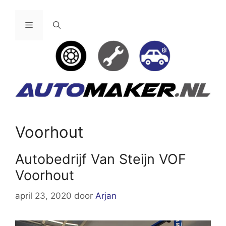
Ga
naar
Menu
de
inhoud
Voorhout
Autobedrijf Van Steijn VOF
Voorhout
april 23, 2020
door
Arjan