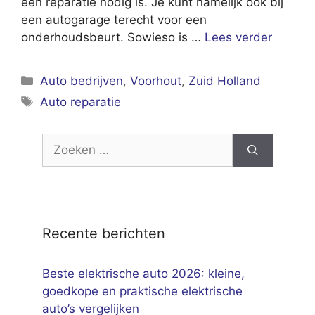
een reparatie nodig is. Je kunt namelijk ook bij
een autogarage terecht voor een
onderhoudsbeurt. Sowieso is …
Lees verder
Categorieën
Auto bedrijven
,
Voorhout
,
Zuid Holland
Tags
Auto reparatie
Zoek
naar:
Recente berichten
Beste elektrische auto 2026: kleine,
goedkope en praktische elektrische
auto’s vergelijken