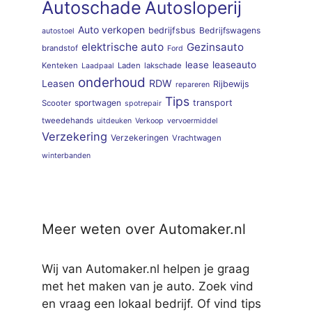
Autoschade
Autosloperij
Auto verkopen
bedrijfsbus
Bedrijfswagens
autostoel
elektrische auto
Gezinsauto
brandstof
Ford
lease
leaseauto
Kenteken
Laden
lakschade
Laadpaal
onderhoud
RDW
Leasen
Rijbewijs
repareren
Tips
sportwagen
transport
Scooter
spotrepair
tweedehands
uitdeuken
Verkoop
vervoermiddel
Verzekering
Verzekeringen
Vrachtwagen
winterbanden
Meer weten over Automaker.nl
Wij van Automaker.nl helpen je graag
met het maken van je auto. Zoek vind
en vraag een lokaal bedrijf. Of vind tips