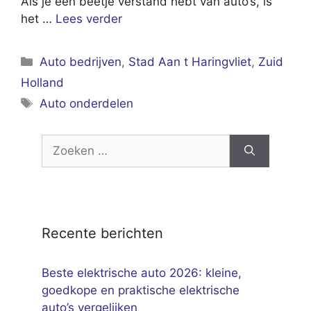
Als je een beetje verstand hebt van auto’s, is
het …
Lees verder
Categorieën
Auto bedrijven
,
Stad Aan t Haringvliet
,
Zuid
Holland
Tags
Auto onderdelen
Zoek
naar:
Recente berichten
Beste elektrische auto 2026: kleine,
goedkope en praktische elektrische
auto’s vergelijken