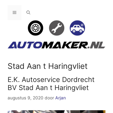
Ga
naar
Menu
de
inhoud
Stad Aan t Haringvliet
E.K. Autoservice Dordrecht
BV Stad Aan t Haringvliet
augustus 9, 2020
door
Arjan