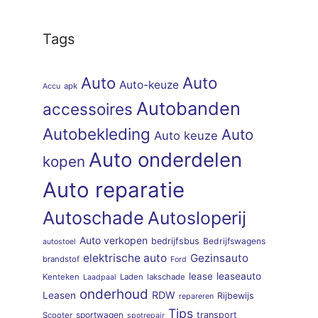
Tags
Auto
Auto
Auto-keuze
apk
Accu
Autobanden
accessoires
Autobekleding
Auto
Auto keuze
Auto onderdelen
kopen
Auto reparatie
Autoschade
Autosloperij
Auto verkopen
bedrijfsbus
Bedrijfswagens
autostoel
elektrische auto
Gezinsauto
brandstof
Ford
lease
leaseauto
Kenteken
Laden
lakschade
Laadpaal
onderhoud
RDW
Leasen
Rijbewijs
repareren
Tips
sportwagen
transport
Scooter
spotrepair