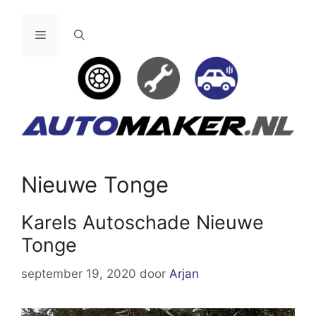
Ga
naar
Menu
de
inhoud
Nieuwe Tonge
Karels Autoschade Nieuwe
Tonge
september 19, 2020
door
Arjan