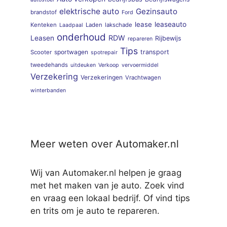
elektrische auto
Gezinsauto
brandstof
Ford
lease
leaseauto
Kenteken
Laden
lakschade
Laadpaal
onderhoud
RDW
Leasen
Rijbewijs
repareren
Tips
sportwagen
transport
Scooter
spotrepair
tweedehands
uitdeuken
Verkoop
vervoermiddel
Verzekering
Verzekeringen
Vrachtwagen
winterbanden
Meer weten over Automaker.nl
Wij van Automaker.nl helpen je graag
met het maken van je auto. Zoek vind
en vraag een lokaal bedrijf. Of vind tips
en trits om je auto te repareren.