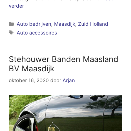
verder
Categorieën
Auto bedrijven
,
Maasdijk
,
Zuid Holland
Tags
Auto accessoires
Stehouwer Banden Maasland
BV Maasdijk
oktober 16, 2020
door
Arjan