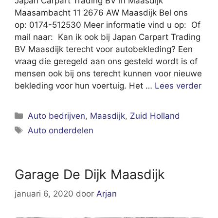
Japan Carpart Trading BV in Maasdijk
Maasambacht 11 2676 AW Maasdijk Bel ons
op: 0174-512530 Meer informatie vind u op: Of
mail naar: Kan ik ook bij Japan Carpart Trading
BV Maasdijk terecht voor autobekleding? Een
vraag die geregeld aan ons gesteld wordt is of
mensen ook bij ons terecht kunnen voor nieuwe
bekleding voor hun voertuig. Het …
Lees verder
Categorieën
Auto bedrijven
,
Maasdijk
,
Zuid Holland
Tags
Auto onderdelen
Garage De Dijk Maasdijk
januari 6, 2020
door
Arjan