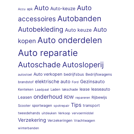
Auto
Auto
Auto-keuze
apk
Accu
Autobanden
accessoires
Autobekleding
Auto
Auto keuze
Auto onderdelen
kopen
Auto reparatie
Autoschade
Autosloperij
Auto verkopen
bedrijfsbus
Bedrijfswagens
autostoel
elektrische auto
Gezinsauto
brandstof
Ford
lease
leaseauto
Kenteken
Laden
lakschade
Laadpaal
onderhoud
RDW
Leasen
Rijbewijs
repareren
Tips
sportwagen
transport
Scooter
spotrepair
tweedehands
uitdeuken
Verkoop
vervoermiddel
Verzekering
Verzekeringen
Vrachtwagen
winterbanden