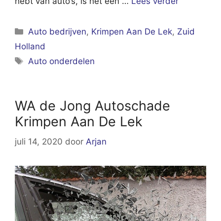
hebt van auto’s, is het een …
Lees verder
Categorieën
Auto bedrijven
,
Krimpen Aan De Lek
,
Zuid
Holland
Tags
Auto onderdelen
WA de Jong Autoschade
Krimpen Aan De Lek
juli 14, 2020
door
Arjan