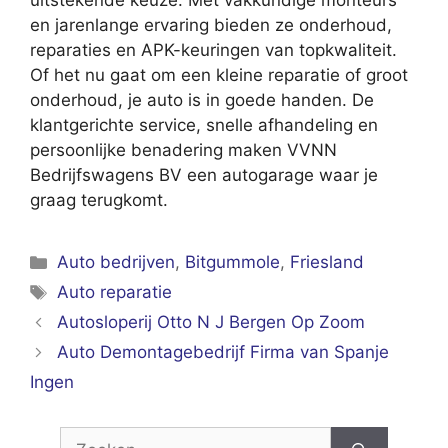
uitstekende keuze. Met vakkundige monteurs
en jarenlange ervaring bieden ze onderhoud,
reparaties en APK-keuringen van topkwaliteit.
Of het nu gaat om een kleine reparatie of groot
onderhoud, je auto is in goede handen. De
klantgerichte service, snelle afhandeling en
persoonlijke benadering maken VVNN
Bedrijfswagens BV een autogarage waar je
graag terugkomt.
Categorieën
Auto bedrijven
,
Bitgummole
,
Friesland
Tags
Auto reparatie
Autosloperij Otto N J Bergen Op Zoom
Auto Demontagebedrijf Firma van Spanje
Ingen
Zoek