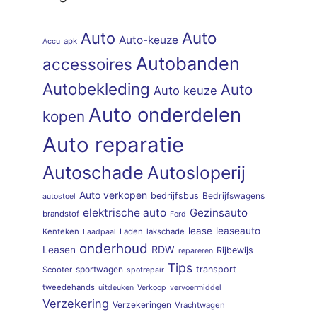
Auto
Auto
Auto-keuze
apk
Accu
Autobanden
accessoires
Autobekleding
Auto
Auto keuze
Auto onderdelen
kopen
Auto reparatie
Autoschade
Autosloperij
Auto verkopen
bedrijfsbus
Bedrijfswagens
autostoel
elektrische auto
Gezinsauto
brandstof
Ford
lease
leaseauto
Kenteken
Laden
lakschade
Laadpaal
onderhoud
RDW
Leasen
Rijbewijs
repareren
Tips
sportwagen
transport
Scooter
spotrepair
tweedehands
uitdeuken
Verkoop
vervoermiddel
Verzekering
Verzekeringen
Vrachtwagen