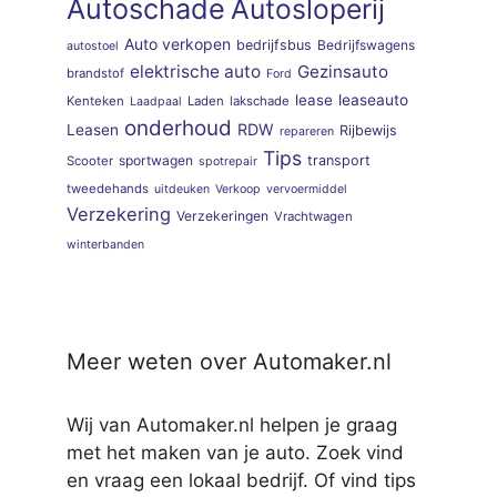
Autoschade
Autosloperij
Auto verkopen
bedrijfsbus
Bedrijfswagens
autostoel
elektrische auto
Gezinsauto
brandstof
Ford
lease
leaseauto
Kenteken
Laden
lakschade
Laadpaal
onderhoud
RDW
Leasen
Rijbewijs
repareren
Tips
sportwagen
transport
Scooter
spotrepair
tweedehands
uitdeuken
Verkoop
vervoermiddel
Verzekering
Verzekeringen
Vrachtwagen
winterbanden
Meer weten over Automaker.nl
Wij van Automaker.nl helpen je graag
met het maken van je auto. Zoek vind
en vraag een lokaal bedrijf. Of vind tips