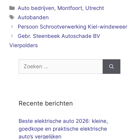
Categorieën
Auto bedrijven
,
Montfoort
,
Utrecht
Tags
Autobanden
Persoon Schrootverwerking Kiel-windeweer
Gebr. Steenbeek Autoschade BV
Vierpolders
Zoek
naar:
Recente berichten
Beste elektrische auto 2026: kleine,
goedkope en praktische elektrische
auto’s vergelijken