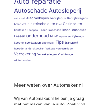
Auto reparatie
Autoschade
Autosloperij
Auto verkopen
bedrijfsbus
Bedrijfswagens
autostoel
elektrische auto
Gezinsauto
brandstof
Ford
lease
leaseauto
Kenteken
Laden
lakschade
Laadpaal
onderhoud
RDW
Leasen
Rijbewijs
repareren
Tips
sportwagen
transport
Scooter
spotrepair
tweedehands
uitdeuken
Verkoop
vervoermiddel
Verzekering
Verzekeringen
Vrachtwagen
winterbanden
Meer weten over Automaker.nl
Wij van Automaker.nl helpen je graag
met het maken van je auto. Zoek vind