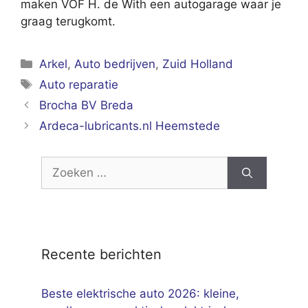
maken VOF H. de With een autogarage waar je
graag terugkomt.
Categorieën
Arkel
,
Auto bedrijven
,
Zuid Holland
Tags
Auto reparatie
Brocha BV Breda
Ardeca-lubricants.nl Heemstede
Zoek
naar:
Recente berichten
Beste elektrische auto 2026: kleine,