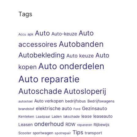
Tags
Auto
Auto
Auto-keuze
apk
Accu
Autobanden
accessoires
Autobekleding
Auto
Auto keuze
Auto onderdelen
kopen
Auto reparatie
Autoschade
Autosloperij
Auto verkopen
bedrijfsbus
Bedrijfswagens
autostoel
elektrische auto
Gezinsauto
brandstof
Ford
lease
leaseauto
Kenteken
Laden
lakschade
Laadpaal
onderhoud
RDW
Leasen
Rijbewijs
repareren
Tips
sportwagen
transport
Scooter
spotrepair