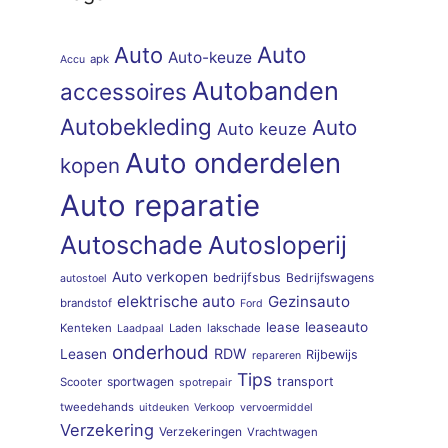
Auto
Auto
Auto-keuze
apk
Accu
Autobanden
accessoires
Autobekleding
Auto
Auto keuze
Auto onderdelen
kopen
Auto reparatie
Autoschade
Autosloperij
Auto verkopen
bedrijfsbus
Bedrijfswagens
autostoel
elektrische auto
Gezinsauto
brandstof
Ford
lease
leaseauto
Kenteken
Laden
lakschade
Laadpaal
onderhoud
RDW
Leasen
Rijbewijs
repareren
Tips
sportwagen
transport
Scooter
spotrepair
tweedehands
uitdeuken
Verkoop
vervoermiddel
Verzekering
Verzekeringen
Vrachtwagen