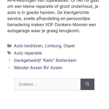
APK-keuringen van topkwaliteit. Of het nu gaat
om een kleine reparatie of groot onderhoud, je
auto is in goede handen. De klantgerichte
service, snelle afhandeling en persoonlijke
benadering maken VOF Donkers-Mooren een
autogarage waar je graag terugkomt.
Categorieën
Auto bedrijven
,
Limburg
,
Ospel
Tags
Auto reparatie
Garagebedrijf “Kalin” Rotterdam
Wander Assen BV Assen
Zoek
naar: