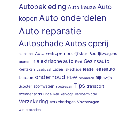
Autobekleding
Auto
Auto keuze
Auto onderdelen
kopen
Auto reparatie
Autoschade
Autosloperij
Auto verkopen
bedrijfsbus
Bedrijfswagens
autostoel
elektrische auto
Gezinsauto
brandstof
Ford
lease
leaseauto
Kenteken
Laden
lakschade
Laadpaal
onderhoud
RDW
Leasen
Rijbewijs
repareren
Tips
sportwagen
transport
Scooter
spotrepair
tweedehands
uitdeuken
Verkoop
vervoermiddel
Verzekering
Verzekeringen
Vrachtwagen
winterbanden