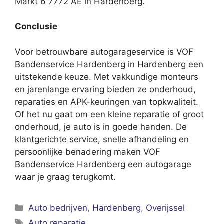
Markt 6 7772 AE in Hardenberg.
Conclusie
Voor betrouwbare autogarageservice is VOF
Bandenservice Hardenberg in Hardenberg een
uitstekende keuze. Met vakkundige monteurs
en jarenlange ervaring bieden ze onderhoud,
reparaties en APK-keuringen van topkwaliteit.
Of het nu gaat om een kleine reparatie of groot
onderhoud, je auto is in goede handen. De
klantgerichte service, snelle afhandeling en
persoonlijke benadering maken VOF
Bandenservice Hardenberg een autogarage
waar je graag terugkomt.
Categorieën
Auto bedrijven
,
Hardenberg
,
Overijssel
Tags
Auto reparatie