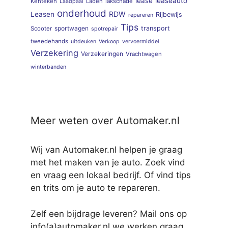
lease
leaseauto
Kenteken
Laden
lakschade
Laadpaal
onderhoud
RDW
Leasen
Rijbewijs
repareren
Tips
sportwagen
transport
Scooter
spotrepair
tweedehands
uitdeuken
Verkoop
vervoermiddel
Verzekering
Verzekeringen
Vrachtwagen
winterbanden
Meer weten over Automaker.nl
Wij van Automaker.nl helpen je graag
met het maken van je auto. Zoek vind
en vraag een lokaal bedrijf. Of vind tips
en trits om je auto te repareren.
Zelf een bijdrage leveren? Mail ons op
info(a)automaker.nl we werken graag