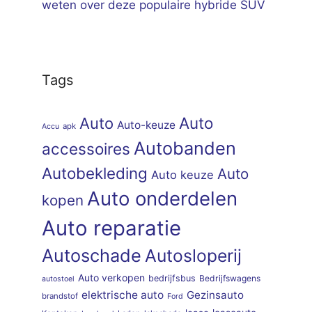
weten over deze populaire hybride SUV
Tags
Auto
Auto
Auto-keuze
apk
Accu
Autobanden
accessoires
Autobekleding
Auto
Auto keuze
Auto onderdelen
kopen
Auto reparatie
Autoschade
Autosloperij
Auto verkopen
bedrijfsbus
Bedrijfswagens
autostoel
elektrische auto
Gezinsauto
brandstof
Ford