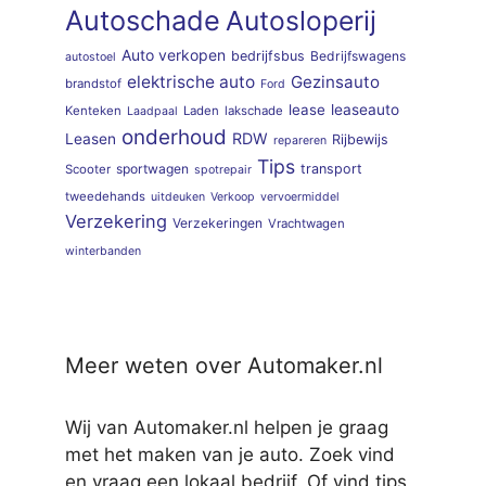
Autoschade
Autosloperij
Auto verkopen
bedrijfsbus
Bedrijfswagens
autostoel
elektrische auto
Gezinsauto
brandstof
Ford
lease
leaseauto
Kenteken
Laden
lakschade
Laadpaal
onderhoud
RDW
Leasen
Rijbewijs
repareren
Tips
sportwagen
transport
Scooter
spotrepair
tweedehands
uitdeuken
Verkoop
vervoermiddel
Verzekering
Verzekeringen
Vrachtwagen
winterbanden
Meer weten over Automaker.nl
Wij van Automaker.nl helpen je graag
met het maken van je auto. Zoek vind
en vraag een lokaal bedrijf. Of vind tips