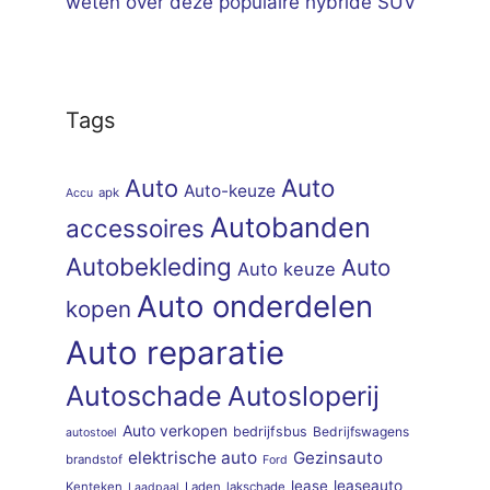
weten over deze populaire hybride SUV
Tags
Auto
Auto
Auto-keuze
apk
Accu
Autobanden
accessoires
Autobekleding
Auto
Auto keuze
Auto onderdelen
kopen
Auto reparatie
Autoschade
Autosloperij
Auto verkopen
bedrijfsbus
Bedrijfswagens
autostoel
elektrische auto
Gezinsauto
brandstof
Ford
lease
leaseauto
Kenteken
Laden
lakschade
Laadpaal