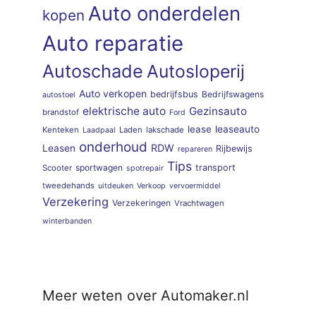
Auto onderdelen
kopen
Auto reparatie
Autoschade
Autosloperij
Auto verkopen
bedrijfsbus
Bedrijfswagens
autostoel
elektrische auto
Gezinsauto
brandstof
Ford
lease
leaseauto
Kenteken
Laden
lakschade
Laadpaal
onderhoud
RDW
Leasen
Rijbewijs
repareren
Tips
sportwagen
transport
Scooter
spotrepair
tweedehands
uitdeuken
Verkoop
vervoermiddel
Verzekering
Verzekeringen
Vrachtwagen
winterbanden
Meer weten over Automaker.nl