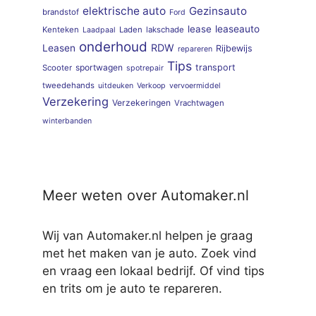
elektrische auto
Gezinsauto
brandstof
Ford
lease
leaseauto
Kenteken
Laden
lakschade
Laadpaal
onderhoud
RDW
Leasen
Rijbewijs
repareren
Tips
sportwagen
transport
Scooter
spotrepair
tweedehands
uitdeuken
Verkoop
vervoermiddel
Verzekering
Verzekeringen
Vrachtwagen
winterbanden
Meer weten over Automaker.nl
Wij van Automaker.nl helpen je graag
met het maken van je auto. Zoek vind
en vraag een lokaal bedrijf. Of vind tips
en trits om je auto te repareren.