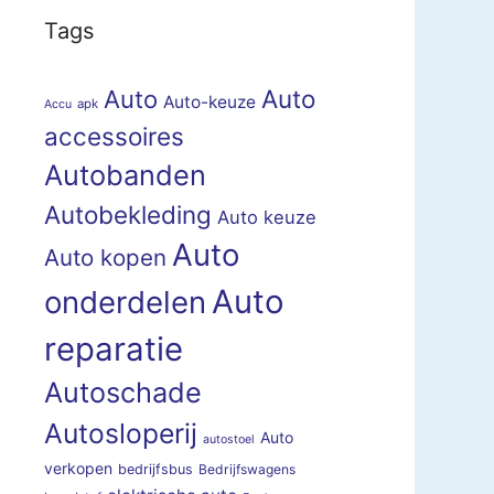
Tags
Auto
Auto
Auto-keuze
apk
Accu
accessoires
Autobanden
Autobekleding
Auto keuze
Auto
Auto kopen
Auto
onderdelen
reparatie
Autoschade
Autosloperij
Auto
autostoel
verkopen
bedrijfsbus
Bedrijfswagens