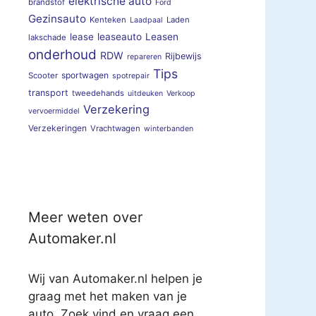
elektrische auto
brandstof
Ford
Gezinsauto
Kenteken
Laden
Laadpaal
lease
leaseauto
Leasen
lakschade
onderhoud
RDW
Rijbewijs
repareren
Tips
sportwagen
Scooter
spotrepair
transport
tweedehands
uitdeuken
Verkoop
Verzekering
vervoermiddel
Verzekeringen
Vrachtwagen
winterbanden
Meer weten over
Automaker.nl
Wij van Automaker.nl helpen je
graag met het maken van je
auto. Zoek vind en vraag een