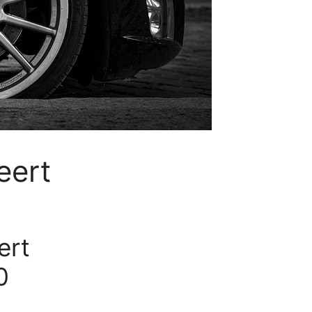
eert
ert
0