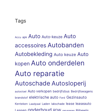
Tags
Auto
Auto
Auto-keuze
apk
Accu
Autobanden
accessoires
Autobekleding
Auto
Auto keuze
Auto onderdelen
kopen
Auto reparatie
Autoschade
Autosloperij
Auto verkopen
bedrijfsbus
Bedrijfswagens
autostoel
elektrische auto
Gezinsauto
brandstof
Ford
lease
leaseauto
Kenteken
Laden
lakschade
Laadpaal
onderhoud
RDW
Leasen
Rijbewijs
repareren