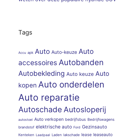
Tags
Auto
Auto
Auto-keuze
apk
Accu
Autobanden
accessoires
Autobekleding
Auto
Auto keuze
Auto onderdelen
kopen
Auto reparatie
Autoschade
Autosloperij
Auto verkopen
bedrijfsbus
Bedrijfswagens
autostoel
elektrische auto
Gezinsauto
brandstof
Ford
lease
leaseauto
Kenteken
Laden
lakschade
Laadpaal