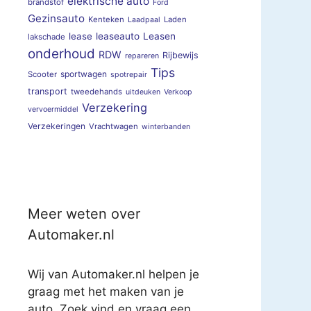
elektrische auto
brandstof
Ford
Gezinsauto
Kenteken
Laden
Laadpaal
lease
leaseauto
Leasen
lakschade
onderhoud
RDW
Rijbewijs
repareren
Tips
sportwagen
Scooter
spotrepair
transport
tweedehands
uitdeuken
Verkoop
Verzekering
vervoermiddel
Verzekeringen
Vrachtwagen
winterbanden
Meer weten over
Automaker.nl
Wij van Automaker.nl helpen je
graag met het maken van je
auto. Zoek vind en vraag een