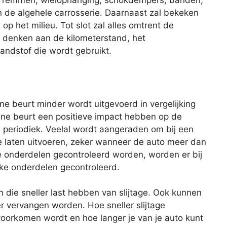
de remmen, wielophanging, schokdempers, banden,
 en de algehele carrosserie. Daarnaast zal bekeken
op het milieu. Tot slot zal alles omtrent de
je denken aan de kilometerstand, het
andstof die wordt gebruikt.
eine beurt minder wordt uitgevoerd in vergelijking
ine beurt een positieve impact hebben op de
s periodiek. Veelal wordt aangeraden om bij een
te laten uitvoeren, zeker wanneer de auto meer dan
lle onderdelen gecontroleerd worden, worden er bij
eke onderdelen gecontroleerd.
n die sneller last hebben van slijtage. Ook kunnen
er vervangen worden. Hoe sneller slijtage
oorkomen wordt en hoe langer je van je auto kunt