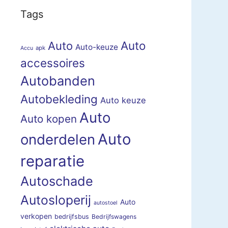
Tags
Auto
Auto
Auto-keuze
apk
Accu
accessoires
Autobanden
Autobekleding
Auto keuze
Auto
Auto kopen
Auto
onderdelen
reparatie
Autoschade
Autosloperij
Auto
autostoel
verkopen
bedrijfsbus
Bedrijfswagens