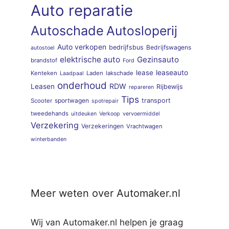
Auto reparatie
Autoschade
Autosloperij
Auto verkopen
bedrijfsbus
Bedrijfswagens
autostoel
elektrische auto
Gezinsauto
brandstof
Ford
lease
leaseauto
Kenteken
Laden
lakschade
Laadpaal
onderhoud
RDW
Leasen
Rijbewijs
repareren
Tips
sportwagen
transport
Scooter
spotrepair
tweedehands
uitdeuken
Verkoop
vervoermiddel
Verzekering
Verzekeringen
Vrachtwagen
winterbanden
Meer weten over Automaker.nl
Wij van Automaker.nl helpen je graag