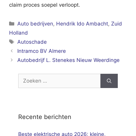
claim proces soepel verloopt.
Categorieën
Auto bedrijven
,
Hendrik Ido Ambacht
,
Zuid
Holland
Tags
Autoschade
Intramco BV Almere
Autobedrijf L. Stenekes Nieuw Weerdinge
Zoek
naar:
Recente berichten
Beste elektrische auto 2026: kleine,