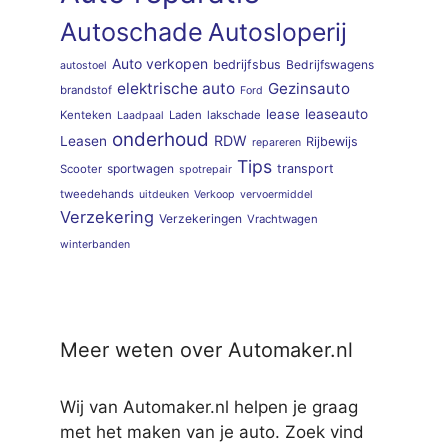
Autoschade
Autosloperij
Auto verkopen
bedrijfsbus
Bedrijfswagens
autostoel
elektrische auto
Gezinsauto
brandstof
Ford
lease
leaseauto
Kenteken
Laden
lakschade
Laadpaal
onderhoud
RDW
Leasen
Rijbewijs
repareren
Tips
sportwagen
transport
Scooter
spotrepair
tweedehands
uitdeuken
Verkoop
vervoermiddel
Verzekering
Verzekeringen
Vrachtwagen
winterbanden
Meer weten over Automaker.nl
Wij van Automaker.nl helpen je graag
met het maken van je auto. Zoek vind