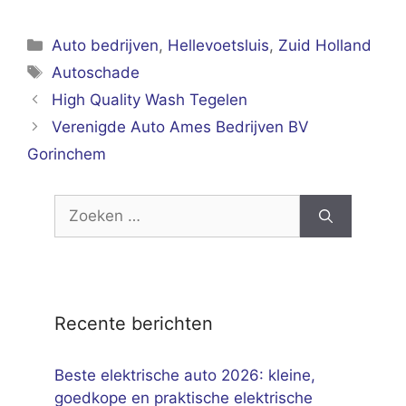
Categorieën
Auto bedrijven
,
Hellevoetsluis
,
Zuid Holland
Tags
Autoschade
High Quality Wash Tegelen
Verenigde Auto Ames Bedrijven BV
Gorinchem
Zoek
naar:
Recente berichten
Beste elektrische auto 2026: kleine,
goedkope en praktische elektrische