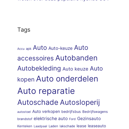
Tags
Auto
Auto
Auto-keuze
apk
Accu
Autobanden
accessoires
Autobekleding
Auto
Auto keuze
Auto onderdelen
kopen
Auto reparatie
Autoschade
Autosloperij
Auto verkopen
bedrijfsbus
Bedrijfswagens
autostoel
elektrische auto
Gezinsauto
brandstof
Ford
lease
leaseauto
Kenteken
Laden
lakschade
Laadpaal