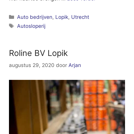
Categorieën
Auto bedrijven
,
Lopik
,
Utrecht
Tags
Autosloperij
Roline BV Lopik
augustus 29, 2020
door
Arjan