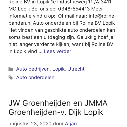
Roline BV in Lopik 1e Industrieweg 11 /A 3411
MG Lopik Bel ons op: 0348-554413 Meer
informatie vind u op: Of mail naar:
info@roline-
banden.nl
Auto onderdelen bij Roline BV Lopik
Het vinden van geschikte auto onderdelen kan
soms best een uitdaging zijn. Gelukkig hoef je
niet langer verder te kijken, want bij Roline BV
in Lopik vind …
Lees verder
Categorieën
Auto bedrijven
,
Lopik
,
Utrecht
Tags
Auto onderdelen
JW Groenheijden en JMMA
Groenheijden-v. Dijk Lopik
augustus 23, 2020
door
Arjan