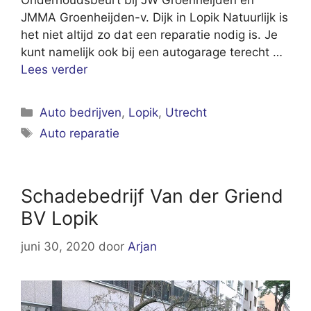
Onderhoudsbeurt bij JW Groenheijden en
JMMA Groenheijden-v. Dijk in Lopik Natuurlijk is
het niet altijd zo dat een reparatie nodig is. Je
kunt namelijk ook bij een autogarage terecht …
Lees verder
Categorieën
Auto bedrijven
,
Lopik
,
Utrecht
Tags
Auto reparatie
Schadebedrijf Van der Griend
BV Lopik
juni 30, 2020
door
Arjan