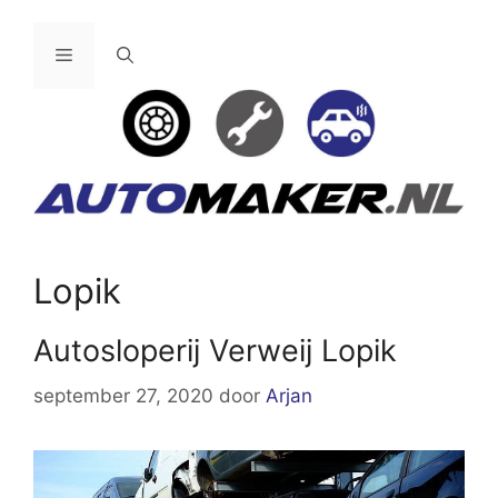
Ga
naar
Menu
de
inhoud
Lopik
Autosloperij Verweij Lopik
september 27, 2020
door
Arjan