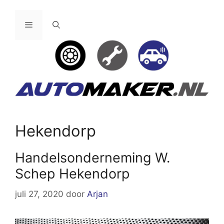
Ga
naar
Menu
de
inhoud
Hekendorp
Handelsonderneming W.
Schep Hekendorp
juli 27, 2020
door
Arjan