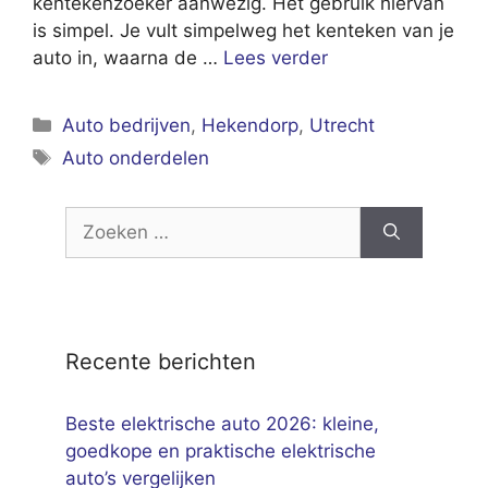
kentekenzoeker aanwezig. Het gebruik hiervan
is simpel. Je vult simpelweg het kenteken van je
auto in, waarna de …
Lees verder
Categorieën
Auto bedrijven
,
Hekendorp
,
Utrecht
Tags
Auto onderdelen
Zoek
naar:
Recente berichten
Beste elektrische auto 2026: kleine,
goedkope en praktische elektrische
auto’s vergelijken