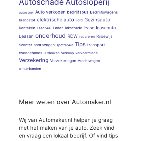
Autoschade
Autosloperij
Auto verkopen
bedrijfsbus
Bedrijfswagens
autostoel
elektrische auto
Gezinsauto
brandstof
Ford
lease
leaseauto
Kenteken
Laden
lakschade
Laadpaal
onderhoud
RDW
Leasen
Rijbewijs
repareren
Tips
sportwagen
transport
Scooter
spotrepair
tweedehands
uitdeuken
Verkoop
vervoermiddel
Verzekering
Verzekeringen
Vrachtwagen
winterbanden
Meer weten over Automaker.nl
Wij van Automaker.nl helpen je graag
met het maken van je auto. Zoek vind
en vraag een lokaal bedrijf. Of vind tips