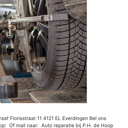
aaf Florisstraat 11 4121 EL Everdingen Bel ons
p: Of mail naar: Auto reparatie bij P.H. de Hoop