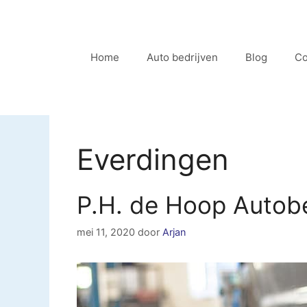
Ga
naar
de
Home
Auto bedrijven
Blog
Co
inhoud
Everdingen
P.H. de Hoop Autobe
mei 11, 2020
door
Arjan