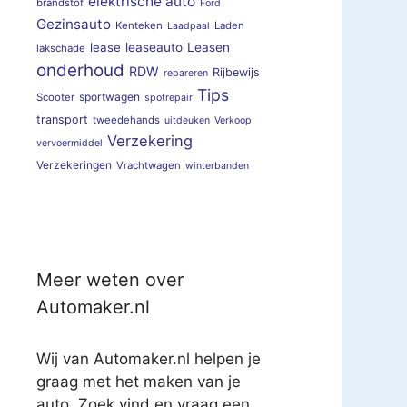
elektrische auto
brandstof
Ford
Gezinsauto
Kenteken
Laden
Laadpaal
lease
leaseauto
Leasen
lakschade
onderhoud
RDW
Rijbewijs
repareren
Tips
sportwagen
Scooter
spotrepair
transport
tweedehands
uitdeuken
Verkoop
Verzekering
vervoermiddel
Verzekeringen
Vrachtwagen
winterbanden
Meer weten over
Automaker.nl
Wij van Automaker.nl helpen je
graag met het maken van je
auto. Zoek vind en vraag een