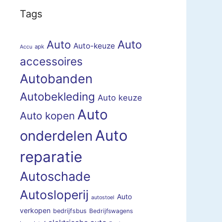
Tags
Auto
Auto
Auto-keuze
apk
Accu
accessoires
Autobanden
Autobekleding
Auto keuze
Auto
Auto kopen
Auto
onderdelen
reparatie
Autoschade
Autosloperij
Auto
autostoel
verkopen
bedrijfsbus
Bedrijfswagens