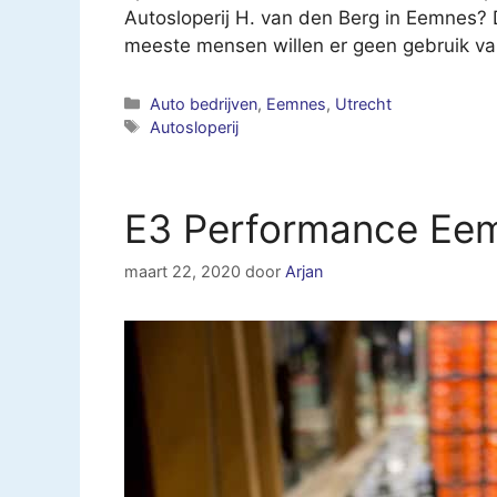
Autosloperij H. van den Berg in Eemnes? 
meeste mensen willen er geen gebruik v
Categorieën
Auto bedrijven
,
Eemnes
,
Utrecht
Tags
Autosloperij
E3 Performance Ee
maart 22, 2020
door
Arjan