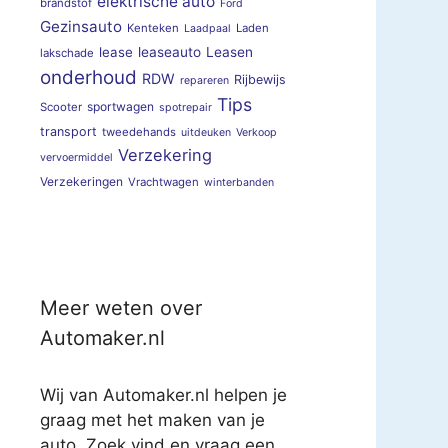
elektrische auto
brandstof
Ford
Gezinsauto
Kenteken
Laden
Laadpaal
lease
leaseauto
Leasen
lakschade
onderhoud
RDW
Rijbewijs
repareren
Tips
sportwagen
Scooter
spotrepair
transport
tweedehands
uitdeuken
Verkoop
Verzekering
vervoermiddel
Verzekeringen
Vrachtwagen
winterbanden
Meer weten over
Automaker.nl
Wij van Automaker.nl helpen je
graag met het maken van je
auto. Zoek vind en vraag een