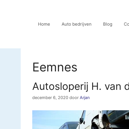
Ga
naar
de
Home
Auto bedrijven
Blog
Co
inhoud
Eemnes
Autosloperij H. van
december 6, 2020
door
Arjan