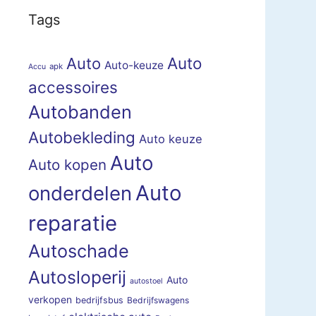
Tags
Auto
Auto
Auto-keuze
apk
Accu
accessoires
Autobanden
Autobekleding
Auto keuze
Auto
Auto kopen
Auto
onderdelen
reparatie
Autoschade
Autosloperij
Auto
autostoel
verkopen
bedrijfsbus
Bedrijfswagens