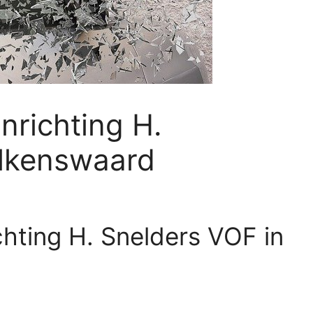
nrichting H.
lkenswaard
chting H. Snelders VOF in