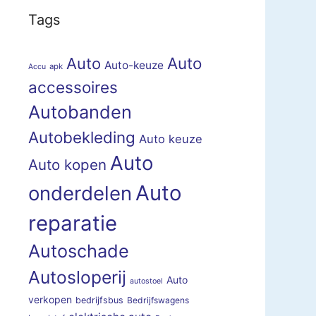
Tags
Auto
Auto
Auto-keuze
apk
Accu
accessoires
Autobanden
Autobekleding
Auto keuze
Auto
Auto kopen
Auto
onderdelen
reparatie
Autoschade
Autosloperij
Auto
autostoel
verkopen
bedrijfsbus
Bedrijfswagens