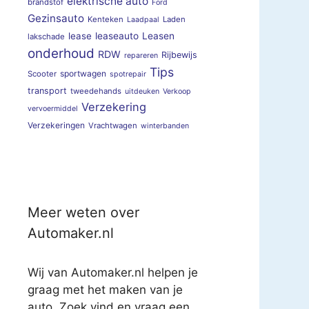
elektrische auto
brandstof
Ford
Gezinsauto
Kenteken
Laden
Laadpaal
lease
leaseauto
Leasen
lakschade
onderhoud
RDW
Rijbewijs
repareren
Tips
sportwagen
Scooter
spotrepair
transport
tweedehands
uitdeuken
Verkoop
Verzekering
vervoermiddel
Verzekeringen
Vrachtwagen
winterbanden
Meer weten over
Automaker.nl
Wij van Automaker.nl helpen je
graag met het maken van je
auto. Zoek vind en vraag een