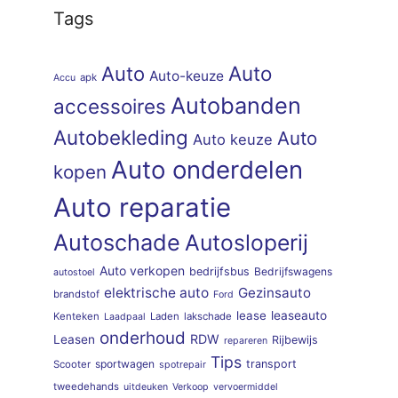
Tags
Auto
Auto
Auto-keuze
apk
Accu
Autobanden
accessoires
Autobekleding
Auto
Auto keuze
Auto onderdelen
kopen
Auto reparatie
Autoschade
Autosloperij
Auto verkopen
bedrijfsbus
Bedrijfswagens
autostoel
elektrische auto
Gezinsauto
brandstof
Ford
lease
leaseauto
Kenteken
Laden
lakschade
Laadpaal
onderhoud
RDW
Leasen
Rijbewijs
repareren
Tips
sportwagen
transport
Scooter
spotrepair
tweedehands
uitdeuken
Verkoop
vervoermiddel