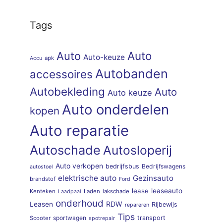
Tags
Auto
Auto
Auto-keuze
apk
Accu
Autobanden
accessoires
Autobekleding
Auto
Auto keuze
Auto onderdelen
kopen
Auto reparatie
Autoschade
Autosloperij
Auto verkopen
bedrijfsbus
Bedrijfswagens
autostoel
elektrische auto
Gezinsauto
brandstof
Ford
lease
leaseauto
Kenteken
Laden
lakschade
Laadpaal
onderhoud
RDW
Leasen
Rijbewijs
repareren
Tips
sportwagen
transport
Scooter
spotrepair