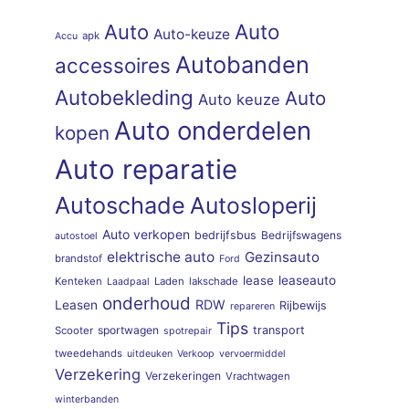
Auto
Auto
Auto-keuze
apk
Accu
Autobanden
accessoires
Autobekleding
Auto
Auto keuze
Auto onderdelen
kopen
Auto reparatie
Autoschade
Autosloperij
Auto verkopen
bedrijfsbus
Bedrijfswagens
autostoel
elektrische auto
Gezinsauto
brandstof
Ford
lease
leaseauto
Kenteken
Laden
lakschade
Laadpaal
onderhoud
RDW
Leasen
Rijbewijs
repareren
Tips
sportwagen
transport
Scooter
spotrepair
tweedehands
uitdeuken
Verkoop
vervoermiddel
Verzekering
Verzekeringen
Vrachtwagen
winterbanden