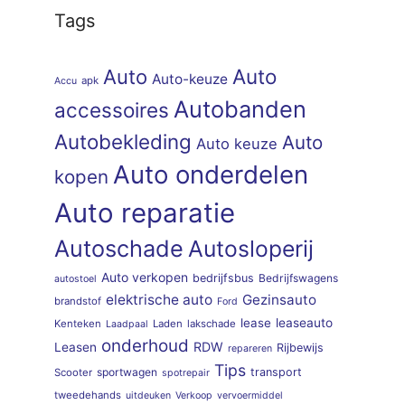
Tags
Auto
Auto
Auto-keuze
apk
Accu
Autobanden
accessoires
Autobekleding
Auto
Auto keuze
Auto onderdelen
kopen
Auto reparatie
Autoschade
Autosloperij
Auto verkopen
bedrijfsbus
Bedrijfswagens
autostoel
elektrische auto
Gezinsauto
brandstof
Ford
lease
leaseauto
Kenteken
Laden
lakschade
Laadpaal
onderhoud
RDW
Leasen
Rijbewijs
repareren
Tips
sportwagen
transport
Scooter
spotrepair
tweedehands
uitdeuken
Verkoop
vervoermiddel