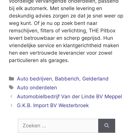
voordelige vervangende onderdelen, passend
bij elk automerk. Met snelle levering en
deskundig advies zorgen ze dat je snel weer op
weg kunt. Of je nu op zoek bent naar
remschijven, filters of verlichting, THE Pitbox
levert betrouwbaar en scherp geprijsd. Hun
vriendelijke service en klantgerichtheid maken
hen een vertrouwde leverancier voor zowel
particulieren als garages.
Categorieën
Auto bedrijven
,
Babberich
,
Gelderland
Tags
Auto onderdelen
Automobielbedrijf Van der Linde BV Meppel
G.K.B. Import BV Westerbroek
Zoek
naar: