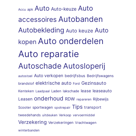
Auto
Auto
Auto-keuze
apk
Accu
Autobanden
accessoires
Autobekleding
Auto
Auto keuze
Auto onderdelen
kopen
Auto reparatie
Autoschade
Autosloperij
Auto verkopen
bedrijfsbus
Bedrijfswagens
autostoel
elektrische auto
Gezinsauto
brandstof
Ford
lease
leaseauto
Kenteken
Laden
lakschade
Laadpaal
onderhoud
RDW
Leasen
Rijbewijs
repareren
Tips
sportwagen
transport
Scooter
spotrepair
tweedehands
uitdeuken
Verkoop
vervoermiddel
Verzekering
Verzekeringen
Vrachtwagen
winterbanden